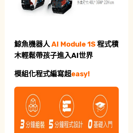
鯨魚機器人
AI Module 1S
程式積
木
輕鬆帶孩子進入AI世界
模組化程式編寫
超
easy!